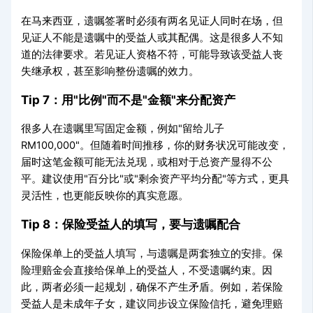
在马来西亚，遗嘱签署时必须有两名见证人同时在场，但
见证人不能是遗嘱中的受益人或其配偶。这是很多人不知
道的法律要求。若见证人资格不符，可能导致该受益人丧
失继承权，甚至影响整份遗嘱的效力。
Tip 7：用"比例"而不是"金额"来分配资产
很多人在遗嘱里写固定金额，例如"留给儿子
RM100,000"。但随着时间推移，你的财务状况可能改变，
届时这笔金额可能无法兑现，或相对于总资产显得不公
平。建议使用"百分比"或"剩余资产平均分配"等方式，更具
灵活性，也更能反映你的真实意愿。
Tip 8：保险受益人的填写，要与遗嘱配合
保险保单上的受益人填写，与遗嘱是两套独立的安排。保
险理赔金会直接给保单上的受益人，不受遗嘱约束。因
此，两者必须一起规划，确保不产生矛盾。例如，若保险
受益人是未成年子女，建议同步设立保险信托，避免理赔