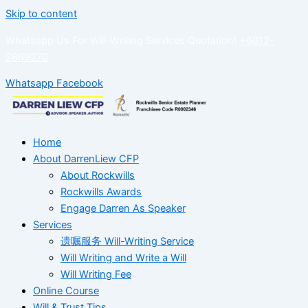
Skip to content
Whatsapp Us For Will-Writing Services Quotation!
+6012-
2869270
Whatsapp
Facebook
Home
About DarrenLiew CFP
About Rockwills
Rockwills Awards
Engage Darren As Speaker
Services
遗嘱服务 Will-Writing Service
Will Writing and Write a Will
Will Writing Fee
Online Course
Will & Trust Tips