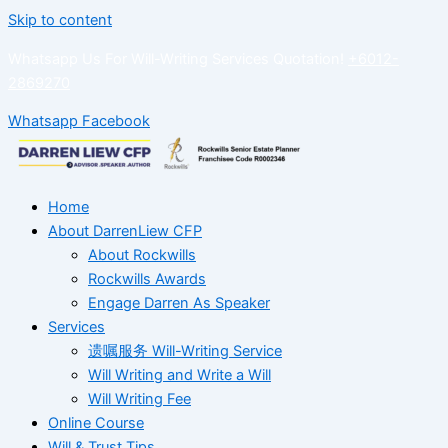
Skip to content
Whatsapp Us For Will-Writing Services Quotation!
+6012-
2869270
Whatsapp
Facebook
Home
About DarrenLiew CFP
About Rockwills
Rockwills Awards
Engage Darren As Speaker
Services
遗嘱服务 Will-Writing Service
Will Writing and Write a Will
Will Writing Fee
Online Course
Will & Trust Tips